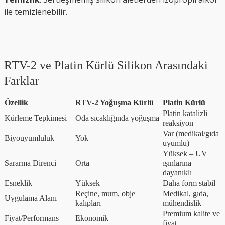
ile temizlenebilir.
RTV-2 ve Platin Kürlü Silikon Arasındaki
Farklar
Özellik
RTV-2 Yoğuşma Kürlü
Platin Kürlü
Platin katalizli
Kürleme Tepkimesi
Oda sıcaklığında yoğuşma
reaksiyon
Var (medikal/gıda
Biyouyumluluk
Yok
uyumlu)
Yüksek – UV
Sararma Direnci
Orta
ışınlarına
dayanıklı
Esneklik
Yüksek
Daha form stabil
Reçine, mum, obje
Medikal, gıda,
Uygulama Alanı
kalıpları
mühendislik
Premium kalite ve
Fiyat/Performans
Ekonomik
fiyat