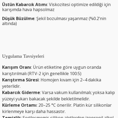
Üstün Kabarcık Atımı
: Viskozitesi optimize edildiği için
karışımda hava hapsolmaz
Düşük Büzülme
: Şekil bozulması yaşanmaz (%0.2’nin
altında)
Uygulama Tavsiyeleri
Karışım Oranı
: Ürün etiketine göre uygun oranda
karıştırılmalı (RTV-2 için genellikle 100:5)
Karıştırma Süresi
: Homojen kıvam için 2–4 dakika
yeterlidir.
Kabarcık Giderme
: Varsa vakum kullanılmalı; yoksa kalıp
yüzeyi yukarı bakacak şekilde bekletilmelidir.
Kürleme Ortamı
: 20–25 °C önerilir. Platin kür silikonlar
kirlenmeye karşı daha hassastır.
Temizlik
: Sertleşmemiş silikon aletlerden izopropil alkol