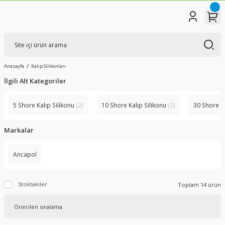
Anasayfa
Kalıp Silikonları
İlgili Alt Kategoriler
5 Shore Kalıp Silikonu
(2)
10 Shore Kalıp Silikonu
(2)
30 Shore K
Markalar
Ancapol
Stoktakiler
Toplam 14 ürün