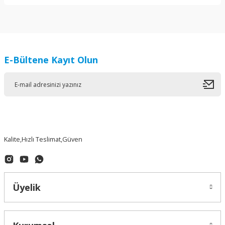
Bu ürünün fiyat bilgisi, resim, ürün açıklamalarında ve diğer
konularda yetersiz gördüğünüz noktaları öneri formunu
kullanarak tarafımıza iletebilirsiniz.
Görüş ve önerileriniz için teşekkür ederiz.
E-Bültene Kayıt Olun
Ürün resmi kalitesiz, bozuk veya görüntülenemiyor.
Ürün açıklamasında eksik bilgiler bulunuyor.
Ürün bilgilerinde hatalar bulunuyor.
Ürün fiyatı diğer sitelerden daha pahalı.
Bu ürüne benzer farklı alternatifler olmalı.
Kalite,Hızlı Teslimat,Güven
Üyelik
Gönder