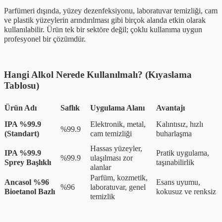
Parfümeri dışında, yüzey dezenfeksiyonu, laboratuvar temizliği, cam
ve plastik yüzeylerin arındırılması gibi birçok alanda etkin olarak
kullanılabilir. Ürün tek bir sektöre değil; çoklu kullanıma uygun
profesyonel bir çözümdür.
Hangi Alkol Nerede Kullanılmalı? (Kıyaslama
Tablosu)
Ürün Adı
Saflık
Uygulama Alanı
Avantajı
IPA %99.9
Elektronik, metal,
Kalıntısız, hızlı
%99.9
(Standart)
cam temizliği
buharlaşma
Hassas yüzeyler,
IPA %99.9
Pratik uygulama,
%99.9
ulaşılması zor
Sprey Başlıklı
taşınabilirlik
alanlar
Parfüm, kozmetik,
Ancasol %96
Esans uyumu,
%96
laboratuvar, genel
Bioetanol Bazlı
kokusuz ve renksiz
temizlik