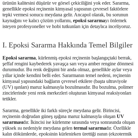
ürünün kalitesini düşürür ve görsel çekiciliğini yok eder. Sararma,
genellikle epoksi reçinenin kimyasal yapısının çevresel faktörlere
tepki vermesi sonucu meydana gelir. Ancapol olarak, bu sorunun
kaynağını ve kalıcı çözüm yollarını,
epoksi sararma
yı önlemek
isteyen profesyoneller ve hobi tutkunları için detaylıca inceliyoruz.
I. Epoksi Sararma Hakkında Temel Bilgiler
Epoksi sararma
, kürlenmiş epoksi reçinenin başlangıçtaki berrak,
şeffaf rengini kaybederek yavaşça sarı veya amber rengine dönmesi
durumudur. Bu renk değişimi bir anda olmaz, genellikle aylar veya
yıllar içinde kendini belli eder. Sararmanın temel nedeni, reçinenin
kimyasal yapısındaki bağların çevresel etkilere (başta ultraviyole
(UV) ışınları) maruz kalmasıyla bozulmasıdır. Bu bozulma, polimer
zincirlerinde yeni renk merkezleri oluşturan kimyasal reaksiyonları
tetikler.
Sararma, genellikle iki farklı süreçle meydana gelir. Birincisi,
reçinenin doğrudan güneş ışığına maruz kalmasıyla oluşan
UV
sararması
dır. İkincisi ise kürlenme sırasında veya sonrasında oluşan
yüksek ısı nedeniyle meydana gelen
termal sararma
dır. Özellikle
kalın dökümlerde, epoksinin kürlenirken ürettiği ısının (ekzotermik