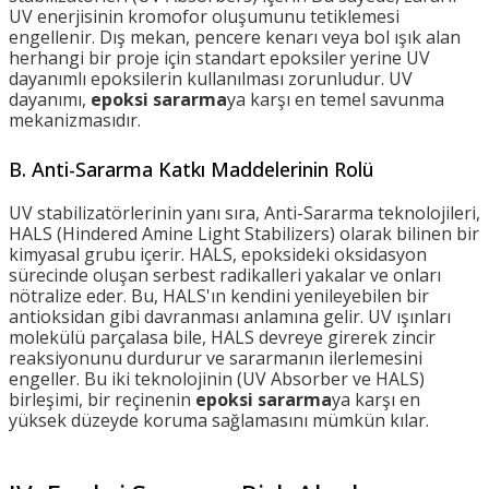
UV enerjisinin kromofor oluşumunu tetiklemesi
engellenir. Dış mekan, pencere kenarı veya bol ışık alan
herhangi bir proje için standart epoksiler yerine UV
dayanımlı epoksilerin kullanılması zorunludur. UV
dayanımı,
epoksi sararma
ya karşı en temel savunma
mekanizmasıdır.
B. Anti-Sararma Katkı Maddelerinin Rolü
UV stabilizatörlerinin yanı sıra, Anti-Sararma teknolojileri,
HALS (Hindered Amine Light Stabilizers) olarak bilinen bir
kimyasal grubu içerir. HALS, epoksideki oksidasyon
sürecinde oluşan serbest radikalleri yakalar ve onları
nötralize eder. Bu, HALS'ın kendini yenileyebilen bir
antioksidan gibi davranması anlamına gelir. UV ışınları
molekülü parçalasa bile, HALS devreye girerek zincir
reaksiyonunu durdurur ve sararmanın ilerlemesini
engeller. Bu iki teknolojinin (UV Absorber ve HALS)
birleşimi, bir reçinenin
epoksi sararma
ya karşı en
yüksek düzeyde koruma sağlamasını mümkün kılar.