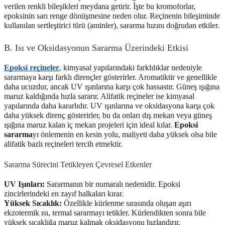
verilen renkli bileşikleri meydana getirir. İşte bu kromoforlar,
epoksinin sarı renge dönüşmesine neden olur. Reçinenin bileşiminde
kullanılan sertleştirici türü (aminler), sararma hızını doğrudan etkiler.
B. Isı ve Oksidasyonun Sararma Üzerindeki Etkisi
Epoksi reçineler
, kimyasal yapılarındaki farklılıklar nedeniyle
sararmaya karşı farklı dirençler gösterirler. Aromatiktir ve genellikle
daha ucuzdur, ancak UV ışınlarına karşı çok hassastır. Güneş ışığına
maruz kaldığında hızla sararır. Alifatik reçineler ise kimyasal
yapılarında daha kararlıdır. UV ışınlarına ve oksidasyona karşı çok
daha yüksek direnç gösterirler, bu da onları dış mekan veya güneş
ışığına maruz kalan iç mekan projeleri için ideal kılar.
Epoksi
sararma
yı önlemenin en kesin yolu, maliyeti daha yüksek olsa bile
alifatik bazlı reçineleri tercih etmektir.
Sararma Sürecini Tetikleyen Çevresel Etkenler
UV Işınları:
Sararmanın bir numaralı nedenidir. Epoksi
zincirlerindeki en zayıf halkaları kırar.
Yüksek Sıcaklık:
Özellikle kürlenme sırasında oluşan aşırı
ekzotermik ısı, termal sararmayı tetikler. Kürlendikten sonra bile
yüksek sıcaklığa maruz kalmak oksidasyonu hızlandırır.