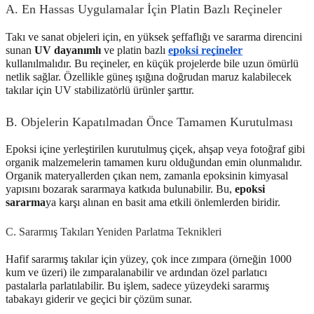
A. En Hassas Uygulamalar İçin Platin Bazlı Reçineler
Takı ve sanat objeleri için, en yüksek şeffaflığı ve sararma direncini
sunan
UV dayanımlı
ve platin bazlı
epoksi reçineler
kullanılmalıdır. Bu reçineler, en küçük projelerde bile uzun ömürlü
netlik sağlar. Özellikle güneş ışığına doğrudan maruz kalabilecek
takılar için UV stabilizatörlü ürünler şarttır.
B. Objelerin Kapatılmadan Önce Tamamen Kurutulması
Epoksi içine yerleştirilen kurutulmuş çiçek, ahşap veya fotoğraf gibi
organik malzemelerin tamamen kuru olduğundan emin olunmalıdır.
Organik materyallerden çıkan nem, zamanla epoksinin kimyasal
yapısını bozarak sararmaya katkıda bulunabilir. Bu,
epoksi
sararma
ya karşı alınan en basit ama etkili önlemlerden biridir.
C. Sararmış Takıları Yeniden Parlatma Teknikleri
Hafif sararmış takılar için yüzey, çok ince zımpara (örneğin 1000
kum ve üzeri) ile zımparalanabilir ve ardından özel parlatıcı
pastalarla parlatılabilir. Bu işlem, sadece yüzeydeki sararmış
tabakayı giderir ve geçici bir çözüm sunar.