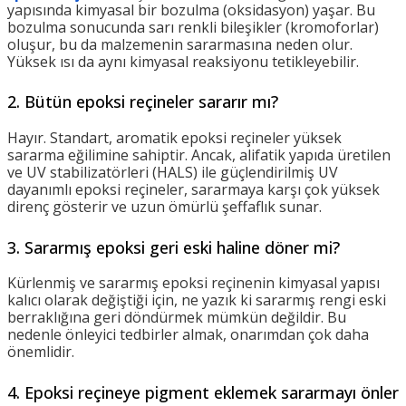
yapısında kimyasal bir bozulma (oksidasyon) yaşar. Bu
bozulma sonucunda sarı renkli bileşikler (kromoforlar)
oluşur, bu da malzemenin sararmasına neden olur.
Yüksek ısı da aynı kimyasal reaksiyonu tetikleyebilir.
2. Bütün epoksi reçineler sararır mı?
Hayır. Standart, aromatik epoksi reçineler yüksek
sararma eğilimine sahiptir. Ancak, alifatik yapıda üretilen
ve UV stabilizatörleri (HALS) ile güçlendirilmiş UV
dayanımlı epoksi reçineler, sararmaya karşı çok yüksek
direnç gösterir ve uzun ömürlü şeffaflık sunar.
3. Sararmış epoksi geri eski haline döner mi?
Kürlenmiş ve sararmış epoksi reçinenin kimyasal yapısı
kalıcı olarak değiştiği için, ne yazık ki sararmış rengi eski
berraklığına geri döndürmek mümkün değildir. Bu
nedenle önleyici tedbirler almak, onarımdan çok daha
önemlidir.
4. Epoksi reçineye pigment eklemek sararmayı önler