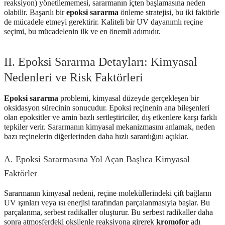
reaksiyon) yönetilememesi, sararmanın içten başlamasına neden
olabilir. Başarılı bir
epoksi sararma
önleme stratejisi, bu iki faktörle
de mücadele etmeyi gerektirir. Kaliteli bir UV dayanımlı reçine
seçimi, bu mücadelenin ilk ve en önemli adımıdır.
II. Epoksi Sararma Detayları: Kimyasal
Nedenleri ve Risk Faktörleri
Epoksi sararma
problemi, kimyasal düzeyde gerçekleşen bir
oksidasyon sürecinin sonucudur. Epoksi reçinenin ana bileşenleri
olan epoksitler ve amin bazlı sertleştiriciler, dış etkenlere karşı farklı
tepkiler verir. Sararmanın kimyasal mekanizmasını anlamak, neden
bazı reçinelerin diğerlerinden daha hızlı sarardığını açıklar.
A. Epoksi Sararmasına Yol Açan Başlıca Kimyasal
Faktörler
Sararmanın kimyasal nedeni, reçine moleküllerindeki çift bağların
UV ışınları veya ısı enerjisi tarafından parçalanmasıyla başlar. Bu
parçalanma, serbest radikaller oluşturur. Bu serbest radikaller daha
sonra atmosferdeki oksijenle reaksiyona girerek
kromofor
adı