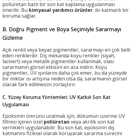
poliüretan bazlı bir son kat kaplama uygulanması
önerilir. Bu
kimyasal yardımcı ürünler
, iki katmanlı bir
koruma sağlar.
B. Doğru Pigment ve Boya Seçimiyle Sararmayı
Gizleme
Açık renkli veya beyaz pigmentler, sararmayı en çok belli
eden renklerdir. Dış mekanda koyu renkler (siyah,
lacivert) veya metalik pigmentler kullanmak, olası
sararmanın görsel etkisini en aza indirir. Koyu
pigmentler, UV ışınlarını daha çok emer, bu da yüzeyde
bir miktar ısı artışına neden olsa da, sararmanın görsel
olarak fark edilmesini zorlaştırır.
C. Yüzey Koruma Yöntemleri: UV Katkılı Son Kat
Uygulaması
Epoksinin ömrünü uzatmak için, dökümün üzerine UV
filtresi içeren özel
poliüretan
veya akrilik son kat
vernikleri uygulanabilir. Bu son kat, epoksinin dış
katmanını fiziksel olarak koruyarak sararma sürecini